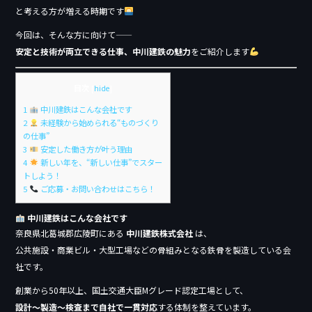
b
と考える方が増える時期です
o
今回は、そんな方に向けて——
安定と技術が両立できる仕事、中川建鉄の魅力
をご紹介します
o
k
目次
[
hide
]
1
中川建鉄はこんな会社です
2
未経験から始められる“ものづくり
の仕事”
3
安定した働き方が叶う理由
4
新しい年を、“新しい仕事”でスター
トしよう！
5
ご応募・お問い合わせはこちら！
中川建鉄はこんな会社です
奈良県北葛城郡広陵町にある
中川建鉄株式会社
は、
公共施設・商業ビル・大型工場などの骨組みとなる鉄骨を製造している会
社です。
創業から50年以上、国土交通大臣Mグレード認定工場として、
設計〜製造〜検査まで自社で一貫対応
する体制を整えています。