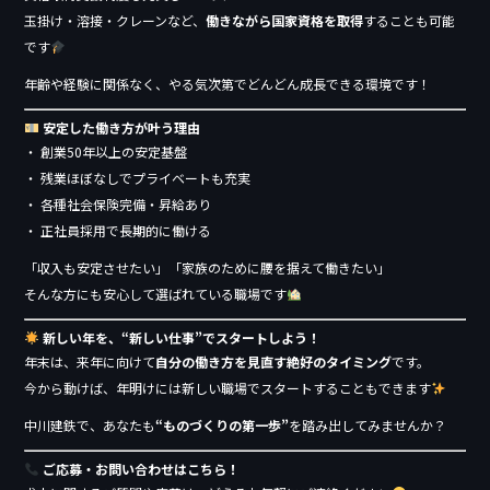
玉掛け・溶接・クレーンなど、
働きながら国家資格を取得
することも可能
です
年齢や経験に関係なく、やる気次第でどんどん成長できる環境です！
安定した働き方が叶う理由
・ 創業50年以上の安定基盤
・ 残業ほぼなしでプライベートも充実
・ 各種社会保険完備・昇給あり
・ 正社員採用で長期的に働ける
「収入も安定させたい」「家族のために腰を据えて働きたい」
そんな方にも安心して選ばれている職場です
新しい年を、“新しい仕事”でスタートしよう！
年末は、来年に向けて
自分の働き方を見直す絶好のタイミング
です。
今から動けば、年明けには新しい職場でスタートすることもできます
中川建鉄で、あなたも
“ものづくりの第一歩”
を踏み出してみませんか？
ご応募・お問い合わせはこちら！