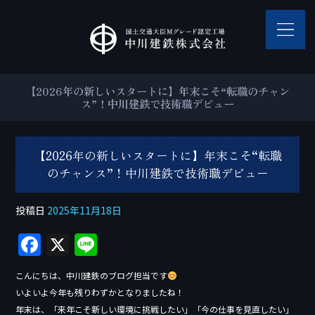
【2026年の新しいスタートに】年末こそ“転職のチャン
ス”！中川建鉄で技術職デビュー
【2026年の新しいスタートに】年末こそ“転職
のチャンス”！中川建鉄で技術職デビュー
投稿日
2025年11月18日
F
X
Li
a
n
こんにちは、中川建鉄のブログ担当です
c
e
いよいよ今年も残りわずかとなりましたね！
e
年末は、「来年こそ新しい環境に挑戦したい」「今の仕事を見直したい」