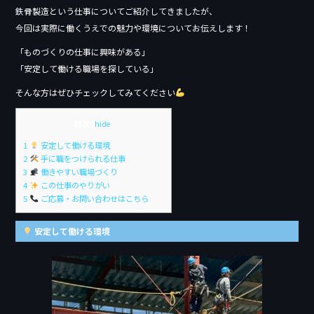
e
鉄骨製造という仕事についてご紹介してきましたが、
b
今回は実際に働くうえでの魅力や環境についてお伝えします！
o
「ものづくりの仕事に興味がある」
「安定して働ける職場を探している」
o
そんな方はぜひチェックしてみてください
k
目次
[
hide
]
1
安定して働ける環境
2
手に職をつけられる仕事
3
働きやすい職場づくり
4
この仕事のやりがい
5
ご応募・お問い合わせはこちら
安定して働ける環境